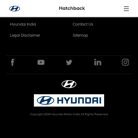
Overslaan en naar hoofdinhoud gaan
Hatchback
Hyundai India
Contact Us
Legal Disclaimer
Sitemap
Copyright 2024 Hyundai Motor India. All Rights Reserved.